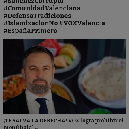
#SanchezCorrupto
#ComunidadValenciana
Español
#DefensaTradiciones
#IslamizacionNo #VOXValencia
#EspañaPrimero
¡TE SALVA LA DERECHA! VOX logra prohibir el
menú halal ...