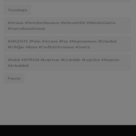
Tecnología
#Ucrania #DerechosHumanos #InformeONU #NiñosEnGuerra
#GuerraRusiaUcrania
#URGENTE #Putin #Ucrania #Paz #Negociaciones #Estambul
#Erdoğan #Rusia #ConflictoUcraniano #Guerra
#Dubái #DPWorld #Empresas #Escándalo #Logística #Negocios
#Actualidad
Francia