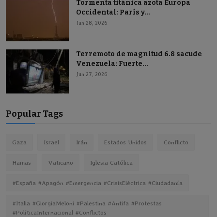
Tormenta titánica azota Europa
Occidental: París y...
Jun 28, 2026
Terremoto de magnitud 6.8 sacude
Venezuela: Fuerte...
Jun 27, 2026
Popular Tags
Gaza
Israel
Irán
Estados Unidos
Conflicto
Hamas
Vaticano
Iglesia Católica
#España #Apagón #Emergencia #CrisisEléctrica #Ciudadanía
#Italia #GiorgiaMeloni #Palestina #Antifa #Protestas
#PolíticaInternacional #Conflictos