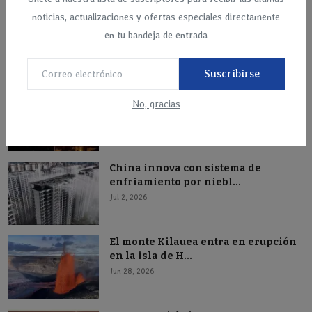
Jun 28, 2026
noticias, actualizaciones y ofertas especiales directamente
en tu bandeja de entrada
Recommended Posts
Suscribirse
Rusia lanza un ataque masivo con
No, gracias
misiles y drones ...
Jul 2, 2026
China innova con sistema de
enfriamiento por niebl...
Jul 2, 2026
El monte Kilauea entra en erupción
en la isla de H...
Jun 28, 2026