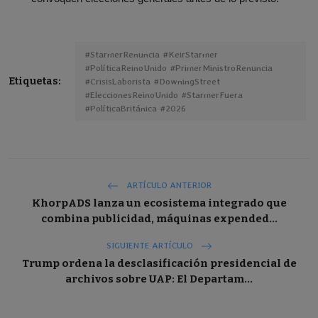
#StarmerRenuncia #KeirStarmer
#PolíticaReinoUnido #PrimerMinistroRenuncia
Etiquetas:
#CrisisLaborista #DowningStreet
#EleccionesReinoUnido #StarmerFuera
#PolíticaBritánica #2026
ARTÍCULO ANTERIOR
KhorpADS lanza un ecosistema integrado que
combina publicidad, máquinas expended...
SIGUIENTE ARTÍCULO
Trump ordena la desclasificación presidencial de
archivos sobre UAP: El Departam...