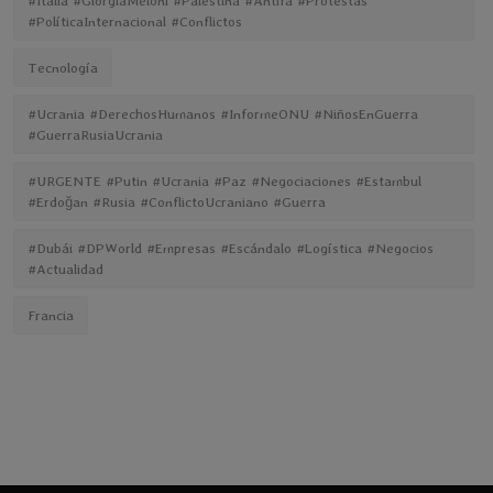
#Italia #GiorgiaMeloni #Palestina #Antifa #Protestas
#PolíticaInternacional #Conflictos
Tecnología
#Ucrania #DerechosHumanos #InformeONU #NiñosEnGuerra
#GuerraRusiaUcrania
#URGENTE #Putin #Ucrania #Paz #Negociaciones #Estambul
#Erdoğan #Rusia #ConflictoUcraniano #Guerra
#Dubái #DPWorld #Empresas #Escándalo #Logística #Negocios
#Actualidad
Francia