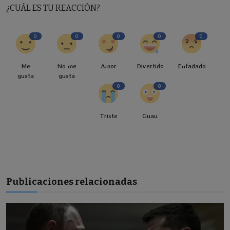
¿CUÁL ES TU REACCIÓN?
0
0
0
0
0
Me
No me
Amor
Divertido
Enfadado
gusta
gusta
0
0
Triste
Guau
Publicaciones relacionadas