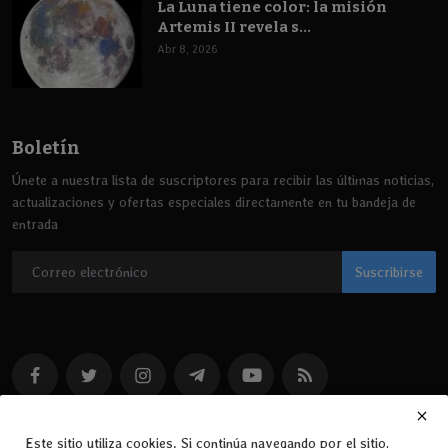
La Luna tiene color: la misión
Artemis II revela s...
Abr 8, 2026
Boletín
Únete a nuestra lista de suscriptores para recibir las últimas noticias,
actualizaciones y ofertas especiales directamente en tu bandeja de
entrada
Suscribirse
Este sitio utiliza cookies. Si continúa navegando por el sitio,