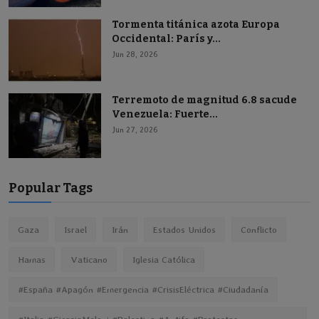
Tormenta titánica azota Europa
Occidental: París y...
Jun 28, 2026
Terremoto de magnitud 6.8 sacude
Venezuela: Fuerte...
Jun 27, 2026
Popular Tags
Gaza
Israel
Irán
Estados Unidos
Conflicto
Hamas
Vaticano
Iglesia Católica
#España #Apagón #Emergencia #CrisisEléctrica #Ciudadanía