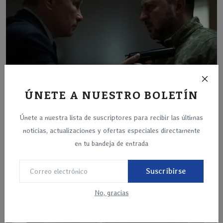
ÚNETE A NUESTRO BOLETÍN
Rusia rechaza la tregua: Vladimir Putin no
Únete a nuestra lista de suscriptores para recibir las últimas
permitirá qu...
noticias, actualizaciones y ofertas especiales directamente
Mar 14, 2025
en tu bandeja de entrada
Suscribirse
No, gracias