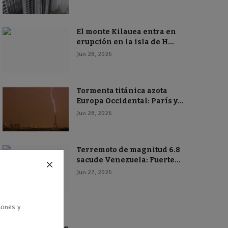
El monte Kilauea entra en
erupción en la isla de H...
Jun 28, 2026
Tormenta titánica azota
Europa Occidental: París y...
Jun 28, 2026
Terremoto de magnitud 6.8
sacude Venezuela: Fuerte...
Jun 27, 2026
iones y