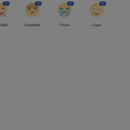
0
0
0
0
rtido
Enfadado
Triste
Guau