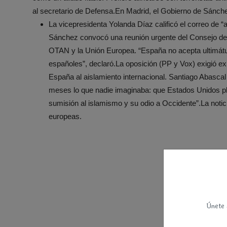
al secretario de Defensa.
En Madrid, el Gobierno de Sánche
La vicepresidenta Yolanda Díaz calificó el correo de “
Sánchez convocó una reunión urgente del Consejo de M
OTAN y la Unión Europea. “España no acepta ultimátum
españoles”, declaró.
La oposición (PP y Vox) exigió e
España al aislamiento internacional. Santiago Abasca
meses lo que nadie imaginaba: que Estados Unidos pl
sumisión al islamismo y su odio a Occidente”.
La noti
europeas.
Únete 