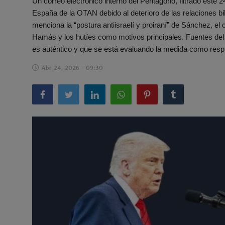
Un correo electrónico interno del Pentágono, filtrado est
España de la OTAN debido al deterioro de las relaciones b
Español
menciona la “postura antiisraelí y proiraní” de Sánchez, el 
Hamás y los hutíes como motivos principales. Fuentes de
es auténtico y que se está evaluando la medida como respue
Abr 24, 2026 - 09:30