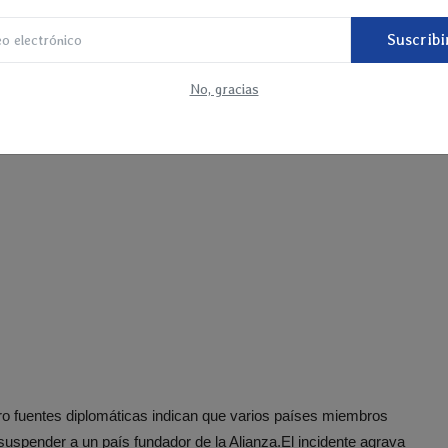
Suscribi
No, gracias
ro fuentes diplomáticas indican que varios países miembros
suspender a un país fundador de la Alianza.
El incidente agrava