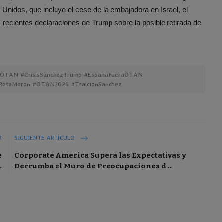
Unidos, que incluye el cese de la embajadora en Israel, el
s recientes declaraciones de Trump sobre la posible retirada de
nOTAN #CrisisSanchezTrump #EspañaFueraOTAN
sRotaMoron #OTAN2026 #TraicionSanchez
R
SIGUIENTE ARTÍCULO
e
Corporate America Supera las Expectativas y
.
Derrumba el Muro de Preocupaciones d...