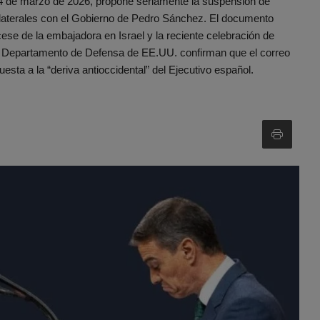
e 24 de marzo de 2026, propone seriamente la suspensión de
ilaterales con el Gobierno de Pedro Sánchez. El documento
cese de la embajadora en Israel y la reciente celebración de
l Departamento de Defensa de EE.UU. confirman que el correo
sta a la “deriva antioccidental” del Ejecutivo español.