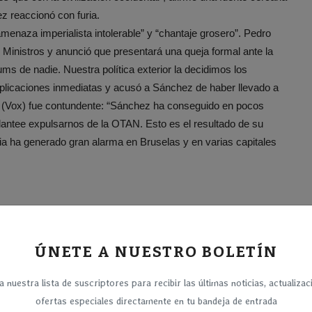
z reaccionó con furia.
amenaza imperialista intolerable” y “chantaje grosero”. Pedro
inistros y anunció que presentará una queja formal ante la
s de nadie. Nuestra política exterior la decidimos los
xplicaciones inmediatas y acusó a Sánchez de haber llevado a
l (Vox) fue contundente: “Sánchez ha conseguido en pocos
antee expulsarnos de la OTAN. Esto es el resultado de su
cia ha generado gran alarma en Bruselas y en varias capitales
ÚNETE A NUESTRO BOLETÍN
a nuestra lista de suscriptores para recibir las últimas noticias, actualizac
ofertas especiales directamente en tu bandeja de entrada