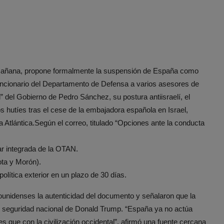
ta mañana, propone formalmente la suspensión de España como
uncionario del Departamento de Defensa a varios asesores de
” del Gobierno de Pedro Sánchez, su postura antiisraelí, el
s hutíes tras el cese de la embajadora española en Israel,
 Atlántica.
Según el correo, titulado “Opciones ante la conducta
ar integrada de la OTAN.
ota y Morón).
política exterior en un plazo de 30 días.
unidenses la autenticidad del documento y señalaron que la
de seguridad nacional de Donald Trump. “España ya no actúa
tes que con la civilización occidental”, afirmó una fuente cercana