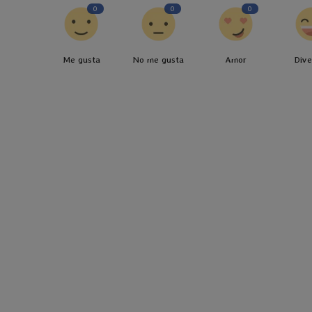
0
0
0
Me gusta
No me gusta
Amor
Dive