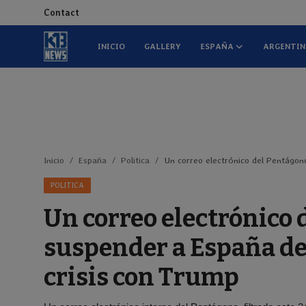
Contact
INICIO
GALLERY
ESPAÑA
ARGENTI
Inicio
Contact
Gallery
Inicio
España
Politica
Un correo electrónico del Pentágon
España
POLITICA
Argentina
Un correo electrónico
El Salvador
suspender a España de
Entretenimiento
crisis con Trump
Mundo