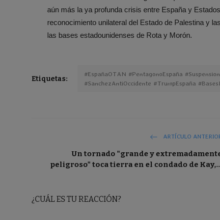
aún más la ya profunda crisis entre España y Estados 
reconocimiento unilateral del Estado de Palestina y la
las bases estadounidenses de Rota y Morón.
#EspañaOTAN #PentagonoEspaña #Suspensio
Etiquetas:
#SanchezAntiOccidente #TrumpEspaña #Base
ARTÍCULO ANTERIO
Un tornado "grande y extremadament
peligroso" toca tierra en el condado de Kay,..
¿CUÁL ES TU REACCIÓN?