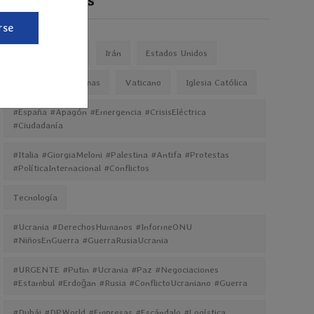
Popular Tags
rse
Gaza
Israel
Irán
Estados Unidos
Conflicto
Hamas
Vaticano
Iglesia Católica
#España #Apagón #Emergencia #CrisisEléctrica
#Ciudadanía
#Italia #GiorgiaMeloni #Palestina #Antifa #Protestas
#PolíticaInternacional #Conflictos
Tecnología
#Ucrania #DerechosHumanos #InformeONU
#NiñosEnGuerra #GuerraRusiaUcrania
#URGENTE #Putin #Ucrania #Paz #Negociaciones
#Estambul #Erdoğan #Rusia #ConflictoUcraniano #Guerra
#Dubái #DPWorld #Empresas #Escándalo #Logística